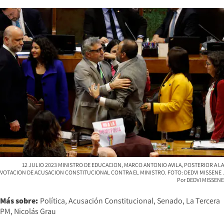
12 JULIO 2023 MINISTRO DE EDUCACION, MARCO ANTONIO AVILA, POSTERIOR A LA
VOTACION DE ACUSACION CONSTITUCIONAL CONTRA EL MINISTRO. FOTO: DEDVI MISSENE
DEDVI MISSENE
Más sobre:
Política
Acusación Constitucional
Senado
La Tercera
PM
Nicolás Grau