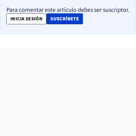
Para comentar este artículo debes ser suscriptor.
OPENS IN NEW WINDOW
INICIA SESIÓN
SUSCRÍBETE