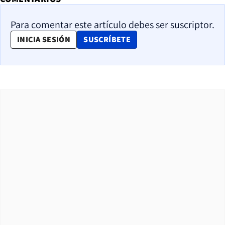
Para comentar este artículo debes ser suscriptor.
OPENS IN NEW WINDOW
INICIA SESIÓN
SUSCRÍBETE