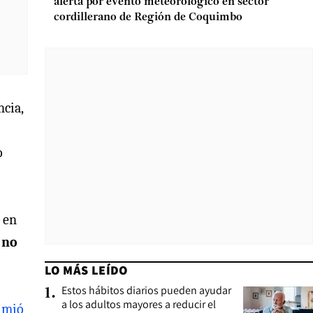
alerta por evento meteorológico en sector
cordillerano de Región de Coquimbo
ncia,
o
r en
 no
LO MÁS LEÍDO
Estos hábitos diarios pueden ayudar
1
.
a los adultos mayores a reducir el
imió