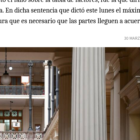
En dicha sentencia que dictó este lunes el máximo 
gura que es necesario que las partes lleguen a acue
30 MARZ