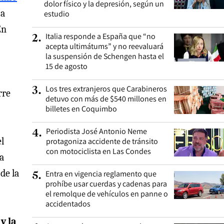
dolor físico y la depresión, según un
ia
estudio
En
Italia responde a España que “no
2
.
acepta ultimátums” y no reevaluará
la suspensión de Schengen hasta el
15 de agosto
Los tres extranjeros que Carabineros
3
.
rre
detuvo con más de $540 millones en
billetes en Coquimbo
Periodista José Antonio Neme
4
.
l
protagoniza accidente de tránsito
con motociclista en Las Condes
a
de la
Entra en vigencia reglamento que
5
.
prohíbe usar cuerdas y cadenas para
el remolque de vehículos en panne o
accidentados
y la