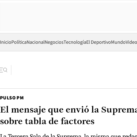
Inicio
Política
Nacional
Negocios
Tecnología
El Deportivo
Mundo
Vide
PULSO PM
El mensaje que envió la Suprema 
sobre tabla de factores
La Tercera Sala de la Suprema, la misma que redact