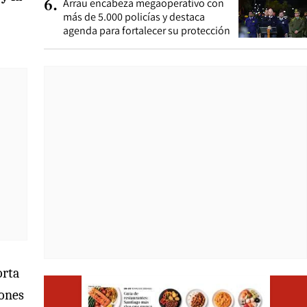
Arrau encabeza megaoperativo con
6
.
más de 5.000 policías y destaca
agenda para fortalecer su protección
orta
Opens i
iones