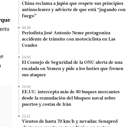
China reclama a Japón que respete sus principios
antinucleares y advierte de que está “jugando con
fuego”
orque
00:38
pecto
Periodista José Antonio Neme protagoniza
accidente de tránsito con motociclista en Las
Condes
ue
23:55
El Consejo de Seguridad de la ONU alerta de una
a
escalada en Yemen y pide a los hutíes que frenen
sus ataques
22:54
EE.UU. intercepta más de 50 buques mercantes
desde la reanudación del bloqueo naval sobre
puertos y costas de Irán
22:21
Vientos de hasta 70 km/h y nevadas: Senapred