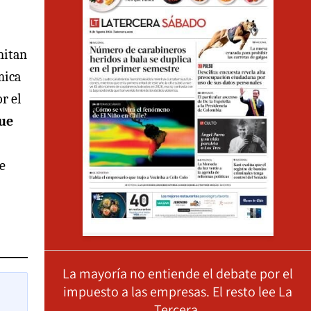
mitan
mica
r el
que
e
La mayoría no entiende el debate por el
impuesto a las empresas. El resto lee La
Tercera.