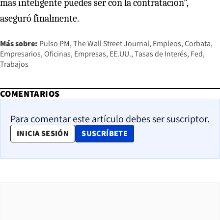
más inteligente puedes ser con la contratación”,
aseguró finalmente.
Más sobre:
Pulso PM
The Wall Street Journal
Empleos
Corbata
Empresarios
Oficinas
Empresas
EE.UU.
Tasas de Interés
Fed
Trabajos
COMENTARIOS
Para comentar este artículo debes ser suscriptor.
OPENS IN NEW WINDOW
INICIA SESIÓN
SUSCRÍBETE