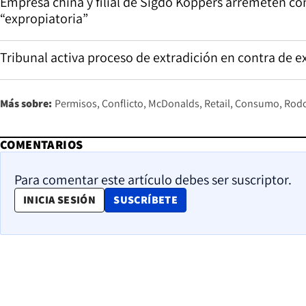
Empresa china y filial de Sigdo Koppers arremeten con
“expropiatoria”
Tribunal activa proceso de extradición en contra de 
Más sobre:
Permisos
Conflicto
McDonalds
Retail
Consumo
Rodo
COMENTARIOS
Para comentar este artículo debes ser suscriptor.
OPENS IN NEW WINDOW
INICIA SESIÓN
SUSCRÍBETE