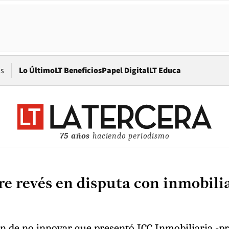
Opens in new window
os
Lo Último
LT Beneficios
Papel Digital
LT Educa
75 años
haciendo periodismo
re revés en disputa con inmobili
den de no innovar que presentó ICC Inmobiliaria -