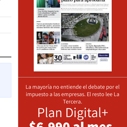
y
La mayoría no entiende el debate por el
impuesto a las empresas. El resto lee La
Tercera.
Plan Digital+
$6.990 al mes,