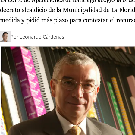
decreto alcaldicio de la Municipalidad de La Flor
medida y pidió más plazo para contestar el recurs
Por
Leonardo Cárdenas