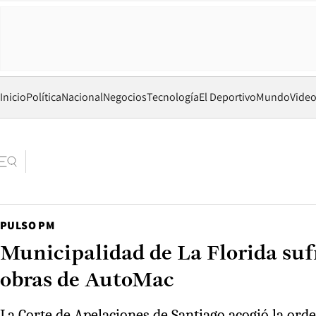
Inicio
Política
Nacional
Negocios
Tecnología
El Deportivo
Mundo
Vide
PULSO PM
Municipalidad de La Florida suf
obras de AutoMac
La Corte de Apelaciones de Santiago acogió la or