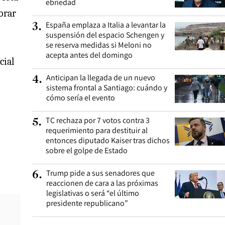
ebriedad
orar
España emplaza a Italia a levantar la
3
.
suspensión del espacio Schengen y
se reserva medidas si Meloni no
acepta antes del domingo
cial
Anticipan la llegada de un nuevo
4
.
sistema frontal a Santiago: cuándo y
cómo sería el evento
TC rechaza por 7 votos contra 3
5
.
requerimiento para destituir al
entonces diputado Kaiser tras dichos
sobre el golpe de Estado
Trump pide a sus senadores que
6
.
reaccionen de cara a las próximas
legislativas o será “el último
presidente republicano”