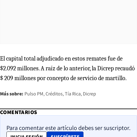
El capital total adjudicado en estos remates fue de
$2.092 millones. A raíz de lo anterior, la Dicrep recaudó
$ 209 millones por concepto de servicio de martillo.
Más sobre:
Pulso PM
Créditos
Tía Rica
Dicrep
COMENTARIOS
Para comentar este artículo debes ser suscriptor.
OPENS IN NEW WINDOW
INICIA SESIÓN
SUSCRÍBETE