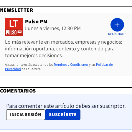
NEWSLETTER
Pulso PM
Lunes a viernes, 12:30 PM
REGÍSTRATE
Lo más relevante en mercados, empresas y negocios:
información oportuna, contexto y contenido para
tomar mejores decisiones.
Al suscribirte estás aceptando los
Términos y Condiciones
y las
Políticas de
Privacidad
de La Tercera.
COMENTARIOS
Para comentar este artículo debes ser suscriptor.
OPENS IN NEW WINDOW
INICIA SESIÓN
SUSCRÍBETE