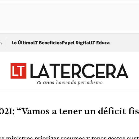
Opens in new window
os
Lo Último
LT Beneficios
Papel Digital
LT Educa
75 años
haciendo periodismo
21: “Vamos a tener un déficit fis
s ministros priorizar recursos y tener gastos aust