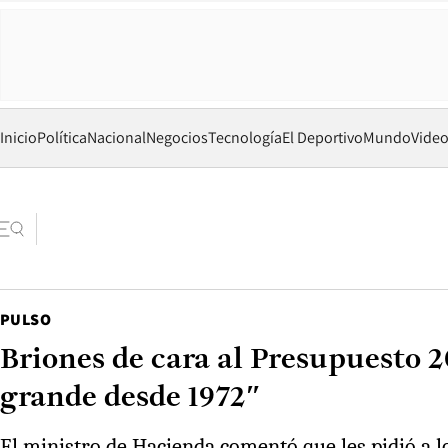
Inicio
Política
Nacional
Negocios
Tecnología
El Deportivo
Mundo
Vide
PULSO
Briones de cara al Presupuesto 20
grande desde 1972″
El ministro de Hacienda comentó que les pidió a lo