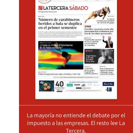
La mayoría no entiende el debate por el
impuesto a las empresas. El resto lee La
Tercera.