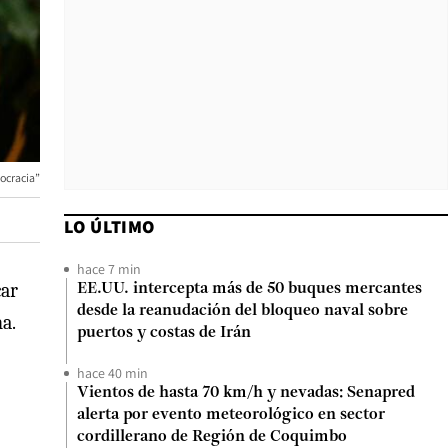
mocracia”
LO ÚLTIMO
hace 7 min
car
EE.UU. intercepta más de 50 buques mercantes
desde la reanudación del bloqueo naval sobre
a.
puertos y costas de Irán
hace 40 min
Vientos de hasta 70 km/h y nevadas: Senapred
alerta por evento meteorológico en sector
cordillerano de Región de Coquimbo