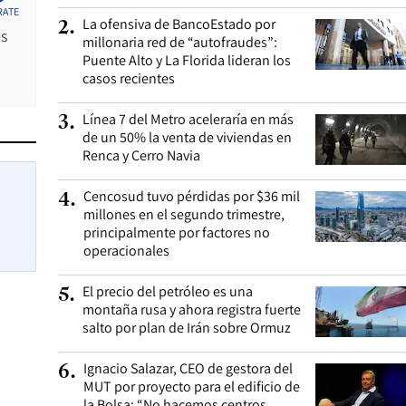
RATE
La ofensiva de BancoEstado por
2
.
es
millonaria red de “autofraudes”:
Puente Alto y La Florida lideran los
casos recientes
Línea 7 del Metro aceleraría en más
3
.
de un 50% la venta de viviendas en
Renca y Cerro Navia
Cencosud tuvo pérdidas por $36 mil
4
.
millones en el segundo trimestre,
principalmente por factores no
operacionales
El precio del petróleo es una
5
.
montaña rusa y ahora registra fuerte
salto por plan de Irán sobre Ormuz
Ignacio Salazar, CEO de gestora del
6
.
MUT por proyecto para el edificio de
la Bolsa: “No hacemos centros