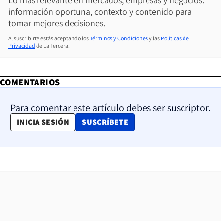
Lo más relevante en mercados, empresas y negocios:
información oportuna, contexto y contenido para
tomar mejores decisiones.
Al suscribirte estás aceptando los
Términos y Condiciones
y las
Políticas de
Privacidad
de La Tercera.
COMENTARIOS
Para comentar este artículo debes ser suscriptor.
OPENS IN NEW WINDOW
INICIA SESIÓN
SUSCRÍBETE