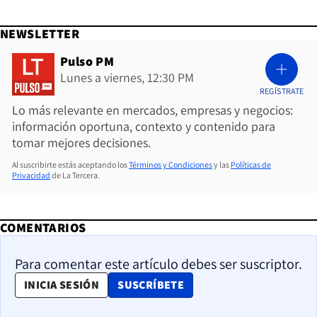
NEWSLETTER
Pulso PM
Lunes a viernes, 12:30 PM
REGÍSTRATE
Lo más relevante en mercados, empresas y negocios:
información oportuna, contexto y contenido para
tomar mejores decisiones.
Al suscribirte estás aceptando los
Términos y Condiciones
y las
Políticas de
Privacidad
de La Tercera.
COMENTARIOS
Para comentar este artículo debes ser suscriptor.
OPENS IN NEW WINDOW
INICIA SESIÓN
SUSCRÍBETE