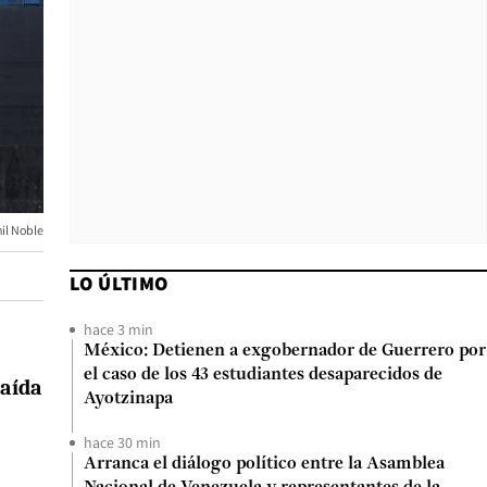
il Noble
LO ÚLTIMO
hace 3 min
México: Detienen a exgobernador de Guerrero por
el caso de los 43 estudiantes desaparecidos de
caída
Ayotzinapa
hace 30 min
Arranca el diálogo político entre la Asamblea