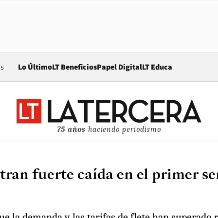
Opens in new window
os
Lo Último
LT Beneficios
Papel Digital
LT Educa
75 años
haciendo periodismo
ran fuerte caída en el primer s
 la demanda y las tarifas de flete han superado re