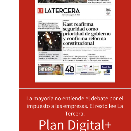
La mayoría no entiende el debate por el
impuesto a las empresas. El resto lee La
Tercera.
Plan Digital+