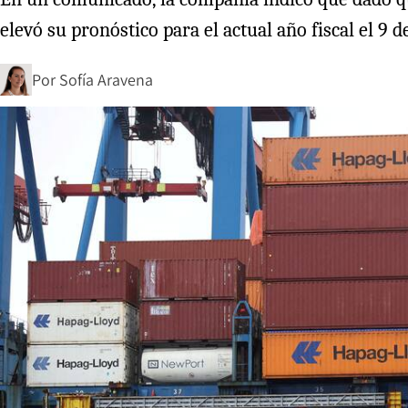
elevó su pronóstico para el actual año fiscal el 9 d
Por
Sofía Aravena