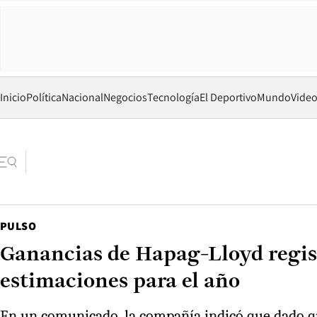
Inicio
Política
Nacional
Negocios
Tecnología
El Deportivo
Mundo
Vide
PULSO
Ganancias de Hapag-Lloyd regist
estimaciones para el año
En un comunicado, la compañía indicó que dado que