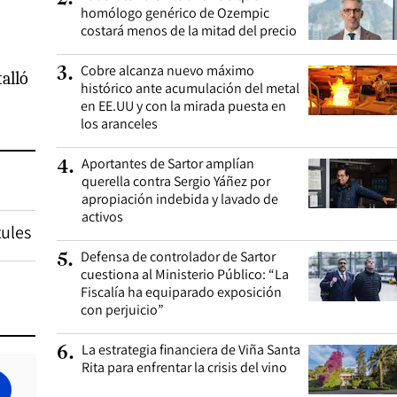
homólogo genérico de Ozempic
costará menos de la mitad del precio
Cobre alcanza nuevo máximo
3
.
talló
histórico ante acumulación del metal
en EE.UU y con la mirada puesta en
los aranceles
Aportantes de Sartor amplían
4
.
querella contra Sergio Yáñez por
apropiación indebida y lavado de
activos
ules
Defensa de controlador de Sartor
5
.
cuestiona al Ministerio Público: “La
Fiscalía ha equiparado exposición
con perjuicio”
La estrategia financiera de Viña Santa
6
.
Rita para enfrentar la crisis del vino