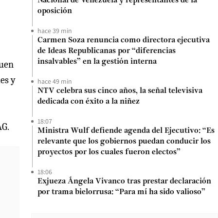
Nacional de Venezuela y representantes de la
oposición
hace 39 min
Carmen Soza renuncia como directora ejecutiva
de Ideas Republicanas por “diferencias
insalvables” en la gestión interna
buen
es y
hace 49 min
NTV celebra sus cinco años, la señal televisiva
dedicada con éxito a la niñez
18:07
AG.
Ministra Wulf defiende agenda del Ejecutivo: “Es
relevante que los gobiernos puedan conducir los
proyectos por los cuales fueron electos”
18:06
Exjueza Ángela Vivanco tras prestar declaración
por trama bielorrusa: “Para mí ha sido valioso”