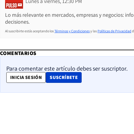
Lunes a viernes, 12:30 PM
Lo más relevante en mercados, empresas y negocios: inf
decisiones.
Al suscribirte estás aceptando los
Términos y Condiciones
y las
Políticas de Privacidad
d
COMENTARIOS
Para comentar este artículo debes ser suscriptor.
OPENS IN NEW WINDOW
INICIA SESIÓN
SUSCRÍBETE