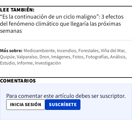
LEE TAMBIÉN:
“Es la continuación de un ciclo maligno”: 3 efectos
del fenómeno climático que llegaría las próximas
semanas
Más sobre:
Medioambiente
Incendios
Forestales
Viña del Mar
Quipúe
Valparaíso
Dron
Imágenes
Fotos
Fotografías
Análisis
Estudio
Informe
Investigación
COMENTARIOS
Para comentar este artículo debes ser suscriptor.
OPENS IN NEW WINDOW
INICIA SESIÓN
SUSCRÍBETE