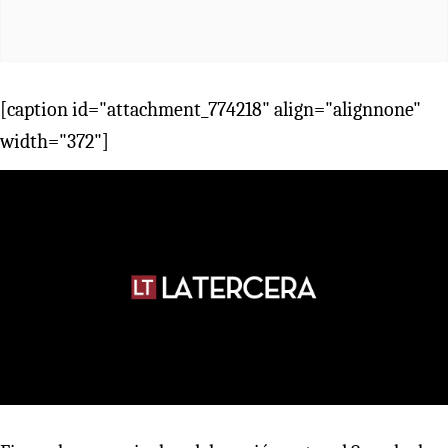
[caption id="attachment_774218" align="alignnone"
width="372"]