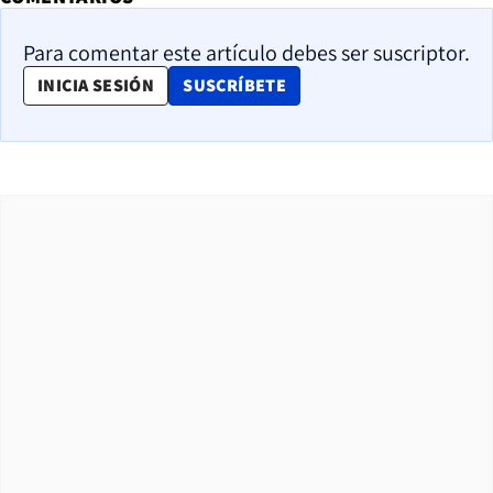
Para comentar este artículo debes ser suscriptor.
OPENS IN NEW WINDOW
INICIA SESIÓN
SUSCRÍBETE