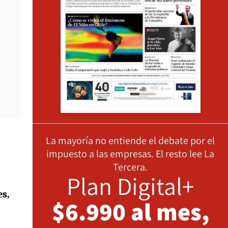
La mayoría no entiende el debate por el
impuesto a las empresas. El resto lee La
Tercera.
Plan Digital+
es,
$6.990 al mes,