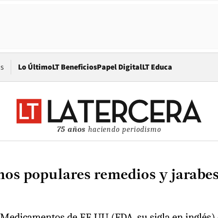
Opens in new window
os
Lo Último
LT Beneficios
Papel Digital
LT Educa
75 años
haciendo periodismo
s populares remedios y jarabes p
Medicamentos de EE.UU (FDA, su sigla en inglés) c