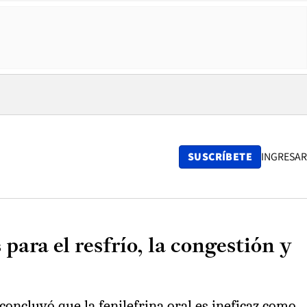
SUSCRÍBETE
INGRESAR
ara el resfrío, la congestión y
oncluyó que la fenilefrina oral es ineficaz como