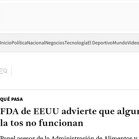
Inicio
Política
Nacional
Negocios
Tecnología
El Deportivo
Mundo
Vide
QUÉ PASA
FDA de EEUU advierte que alguno
la tos no funcionan
Panel asesor de la Administración de Alimentos y 