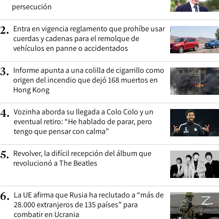
persecución
Entra en vigencia reglamento que prohíbe usar
2
.
cuerdas y cadenas para el remolque de
vehículos en panne o accidentados
Informe apunta a una colilla de cigarrillo como
3
.
origen del incendio que dejó 168 muertos en
Hong Kong
Vozinha aborda su llegada a Colo Colo y un
4
.
eventual retiro: “He hablado de parar, pero
tengo que pensar con calma”
Revolver, la difícil recepción del álbum que
5
.
revolucionó a The Beatles
La UE afirma que Rusia ha reclutado a “más de
6
.
28.000 extranjeros de 135 países” para
combatir en Ucrania