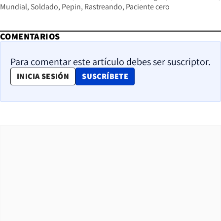
Mundial
Soldado
Pepin
Rastreando
Paciente cero
COMENTARIOS
Para comentar este artículo debes ser suscriptor.
OPENS IN NEW WINDOW
INICIA SESIÓN
SUSCRÍBETE