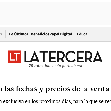
Opens in new window
os
Lo Último
LT Beneficios
Papel Digital
LT Educa
75 años
haciendo periodismo
 las fechas y precios de la venta
 exclusiva en los próximos días, para la que se re