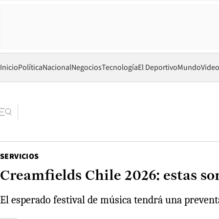
Inicio
Política
Nacional
Negocios
Tecnología
El Deportivo
Mundo
Vide
SERVICIOS
Creamfields Chile 2026: estas son
El esperado festival de música tendrá una preventa