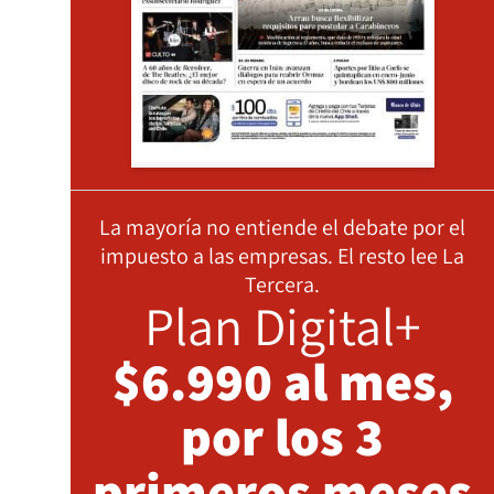
La mayoría no entiende el debate por el
impuesto a las empresas. El resto lee La
Tercera.
Plan Digital+
$6.990 al mes,
por los 3
primeros meses