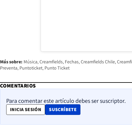
Más sobre:
Música
Creamfields
Fechas
Creamfields Chile
Creamfi
Preventa
Puntoticket
Punto Ticket
COMENTARIOS
Para comentar este artículo debes ser suscriptor.
OPENS IN NEW WINDOW
INICIA SESIÓN
SUSCRÍBETE