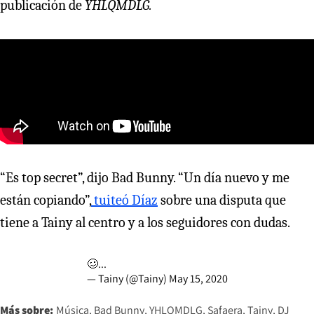
publicación de
YHLQMDLG.
“Es top secret”, dijo Bad Bunny. “Un día nuevo y me
están copiando”,
tuiteó Díaz
sobre una disputa que
tiene a Tainy al centro y a los seguidores con dudas.
🥴...
— Tainy (@Tainy)
May 15, 2020
Más sobre:
Música
Bad Bunny
YHLQMDLG
Safaera
Tainy
DJ