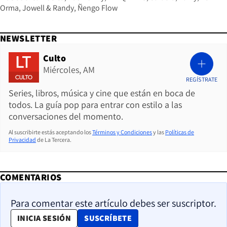
Orma
Jowell & Randy
Ñengo Flow
NEWSLETTER
Culto
Miércoles, AM
REGÍSTRATE
Series, libros, música y cine que están en boca de
todos. La guía pop para entrar con estilo a las
conversaciones del momento.
Al suscribirte estás aceptando los
Términos y Condiciones
y las
Políticas de
Privacidad
de La Tercera.
COMENTARIOS
Para comentar este artículo debes ser suscriptor.
OPENS IN NEW WINDOW
INICIA SESIÓN
SUSCRÍBETE