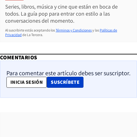
Series, libros, música y cine que están en boca de
todos. La guía pop para entrar con estilo a las
conversaciones del momento.
Al suscribirte estás aceptando los
Términos y Condiciones
y las
Políticas de
Privacidad
de La Tercera.
COMENTARIOS
Para comentar este artículo debes ser suscriptor.
OPENS IN NEW WINDOW
INICIA SESIÓN
SUSCRÍBETE