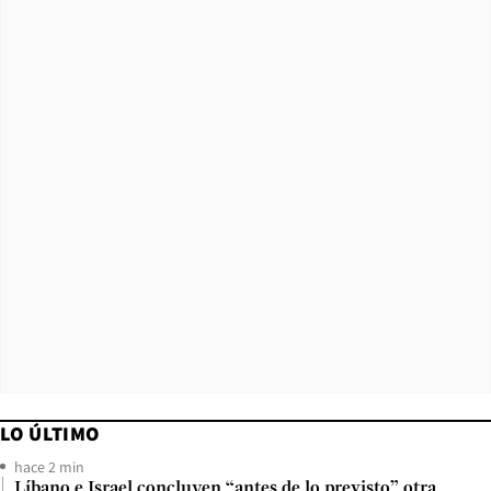
LO ÚLTIMO
hace 2 min
Líbano e Israel concluyen “antes de lo previsto” otra