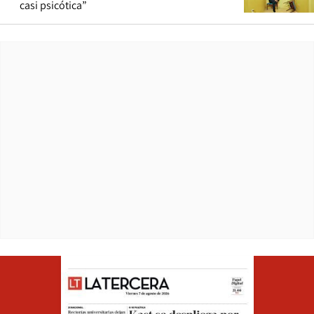
casi psicótica”
Opens in ne