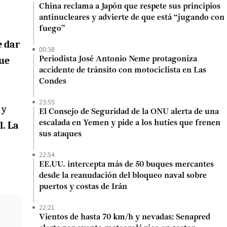
China reclama a Japón que respete sus principios
antinucleares y advierte de que está “jugando con
fuego”
e dar
00:38
que
Periodista José Antonio Neme protagoniza
accidente de tránsito con motociclista en Las
Condes
23:55
 y
El Consejo de Seguridad de la ONU alerta de una
escalada en Yemen y pide a los hutíes que frenen
l. La
sus ataques
22:54
EE.UU. intercepta más de 50 buques mercantes
desde la reanudación del bloqueo naval sobre
puertos y costas de Irán
22:21
Vientos de hasta 70 km/h y nevadas: Senapred