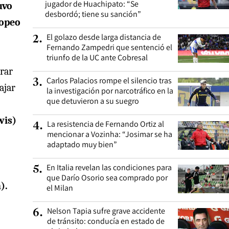
jugador de Huachipato: “Se
uvo
desbordó; tiene su sanción”
ropeo
El golazo desde larga distancia de
2
.
Fernando Zampedri que sentenció el
triunfo de la UC ante Cobresal
orar
Carlos Palacios rompe el silencio tras
3
.
ajar
la investigación por narcotráfico en la
que detuvieron a su suegro
wis)
La resistencia de Fernando Ortiz al
4
.
mencionar a Vozinha: “Josimar se ha
adaptado muy bien”
En Italia revelan las condiciones para
5
.
que Darío Osorio sea comprado por
).
el Milan
Nelson Tapia sufre grave accidente
6
.
de tránsito: conducía en estado de