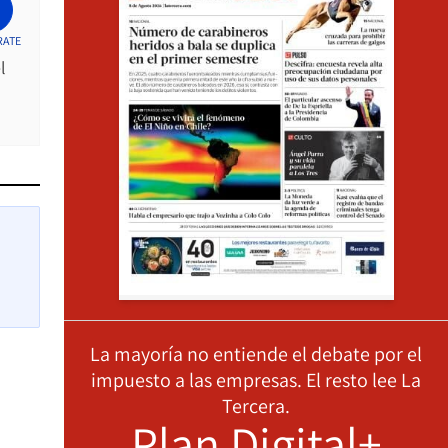
RATE
l
La mayoría no entiende el debate por el
impuesto a las empresas. El resto lee La
Tercera.
Plan Digital+