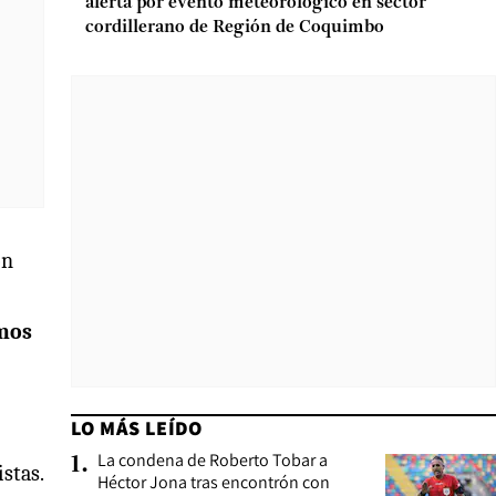
alerta por evento meteorológico en sector
cordillerano de Región de Coquimbo
on
amos
LO MÁS LEÍDO
La condena de Roberto Tobar a
1
.
stas.
Héctor Jona tras encontrón con