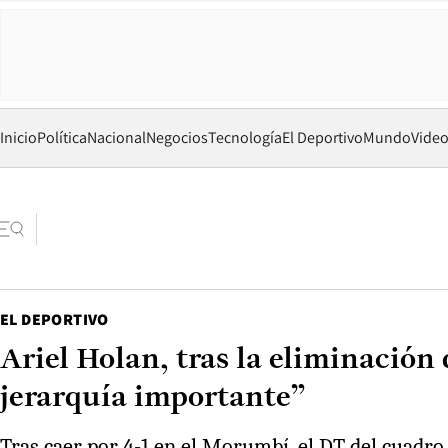
Inicio
Política
Nacional
Negocios
Tecnología
El Deportivo
Mundo
Vide
EL DEPORTIVO
Ariel Holan, tras la eliminación
jerarquía importante”
Tras caer por 4-1 en el Morumbí, el DT del cuadro