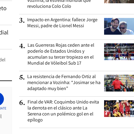
Vozinha, la estrella mundial que
revoluciona Colo Colo
eto
Impacto en Argentina: fallece Jorge
3
.
Messi, padre de Lionel Messi
dial
Las Guerreras Rojas ceden ante el
4
.
poderío de Estados Unidos y
acumulan su tercer tropiezo en el
del
Mundial de Vóleibol Sub 17
La resistencia de Fernando Ortiz al
5
.
mencionar a Vozinha: “Josimar se ha
adaptado muy bien”
Final de VAR: Coquimbo Unido evita
6
.
la derrota en el clásico ante La
RATE
Serena con un polémico gol en el
l
epílogo