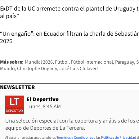
ExDT de la UC arremete contra el plantel de Uruguay tr
al país”
“Un engaño”: en Ecuador filtran la charla de Sebastiá
2026
Más sobre:
Mundial 2026
Fútbol
Fútbol Internacional
Paraguay
S
Mundo
Christophe Dugarry
José Luis Chilavert
NEWSLETTER
El Deportivo
Lunes, 8:45 AM
Una selección especial con la cobertura y análisis de los
equipo de Deportes de La Tercera.
Al suscribirte estás aceptando los
Términos y Condiciones
y las
Políticas de Privacidad
d