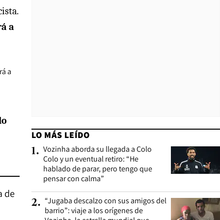
ista.
rá a
rá a
do
LO MÁS LEÍDO
Vozinha aborda su llegada a Colo
1
.
Colo y un eventual retiro: “He
hablado de parar, pero tengo que
pensar con calma”
a de
“Jugaba descalzo con sus amigos del
2
.
barrio”: viaje a los orígenes de