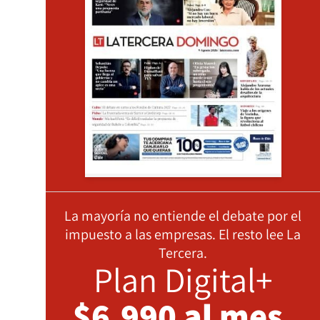
La mayoría no entiende el debate por el
impuesto a las empresas. El resto lee La
Tercera.
Plan Digital+
$6.990 al mes,