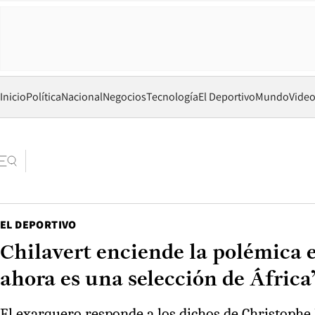
Inicio
Política
Nacional
Negocios
Tecnología
El Deportivo
Mundo
Vide
EL DEPORTIVO
Chilavert enciende la polémica 
ahora es una selección de África
El exarquero responde a los dichos de Christophe 