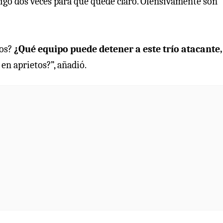
igo dos veces para que quede claro. Ofensivamente son
nos?
¿Qué equipo puede detener a este trío atacante,
n aprietos?”, añadió.