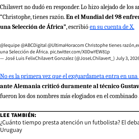
Chilavert no dudó en responder. Lo hizo alejado de los an
“Christophe, tienes razón.
En el Mundial del 98 enfr
una Selección de África”
, escribió
en su cuenta de X.
@lequipe
@ABCDigital
@UltimaHoracom
Christophe tienes razón,en
una Selección de África.
pic.twitter.com/X0DwYEW81p
— José Luis FelixChilavert Gonzalez (@JoseLChilavert_)
July 3, 202
No es la primera vez que el exguardameta entra en una 
ante Alemania criticó duramente al técnico Gustavo
fueron los dos nombres más elogiados en el combinado a
LEE TAMBIÉN:
¿Cuánto tiempo presta atención un futbolista? El deb
Uruguay