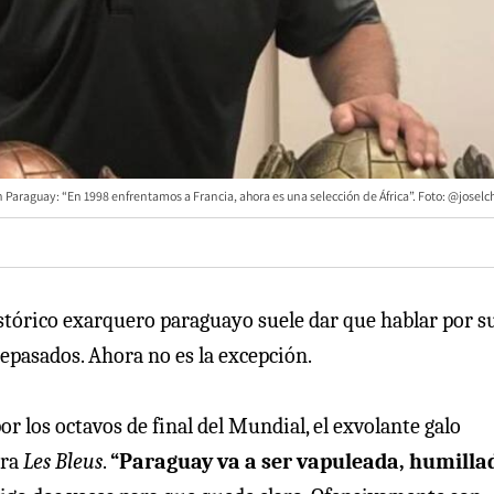
 Paraguay: “En 1998 enfrentamos a Francia, ahora es una selección de África”. Foto: @joselc
stórico exarquero paraguayo suele dar que hablar por s
epasados. Ahora no es la excepción.
or los octavos de final del Mundial, el exvolante galo
ara
Les Bleus
.
“Paraguay va a ser vapuleada, humilla