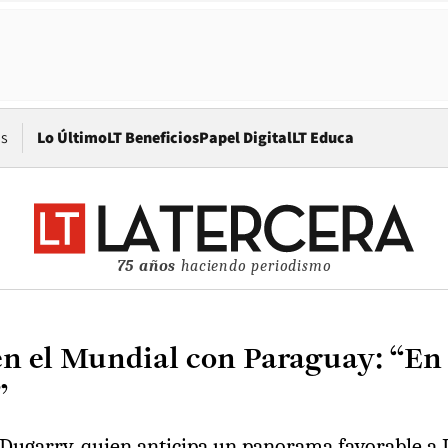
Opens in new window
os
Lo Último
LT Beneficios
Papel Digital
LT Educa
75 años
haciendo periodismo
en el Mundial con Paraguay: “En
”
Dugarry, quien anticipa un panorama favorable a Le