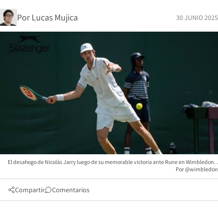
Por
Lucas Mujica
30 JUNIO 2025
El desahogo de Nicolás Jarry luego de su memorable victoria ante Rune en Wimbledon. .
Por @wimbledon
Compartir
Comentarios