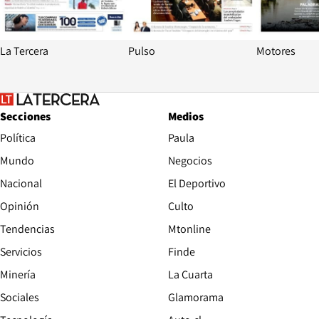
La Tercera
Pulso
Motores
Secciones
Medios
Política
Paula
Mundo
Negocios
Nacional
El Deportivo
Opinión
Culto
Tendencias
Mtonline
Servicios
Finde
Opens in new window
Minería
La Cuarta
Opens in new wind
Sociales
Glamorama