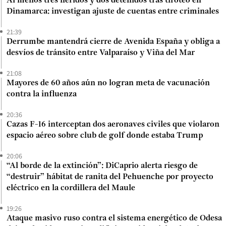
Al menos tres heridos y dos detenidos tras tiroteo en
Dinamarca: investigan ajuste de cuentas entre criminales
21:39
Derrumbe mantendrá cierre de Avenida España y obliga a
desvíos de tránsito entre Valparaíso y Viña del Mar
21:08
Mayores de 60 años aún no logran meta de vacunación
contra la influenza
20:36
Cazas F-16 interceptan dos aeronaves civiles que violaron
espacio aéreo sobre club de golf donde estaba Trump
20:06
“Al borde de la extinción”: DiCaprio alerta riesgo de
“destruir” hábitat de ranita del Pehuenche por proyecto
eléctrico en la cordillera del Maule
19:26
Ataque masivo ruso contra el sistema energético de Odesa