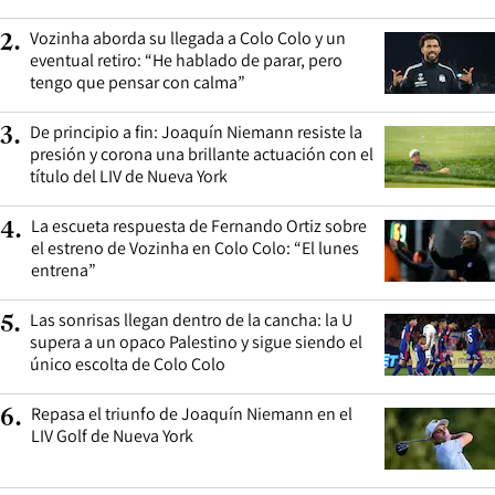
Vozinha aborda su llegada a Colo Colo y un
2
.
eventual retiro: “He hablado de parar, pero
tengo que pensar con calma”
De principio a fin: Joaquín Niemann resiste la
3
.
presión y corona una brillante actuación con el
título del LIV de Nueva York
La escueta respuesta de Fernando Ortiz sobre
4
.
el estreno de Vozinha en Colo Colo: “El lunes
entrena”
Las sonrisas llegan dentro de la cancha: la U
5
.
supera a un opaco Palestino y sigue siendo el
único escolta de Colo Colo
Repasa el triunfo de Joaquín Niemann en el
6
.
LIV Golf de Nueva York