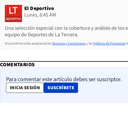
El Deportivo
Lunes, 8:45 AM
Una selección especial con la cobertura y análisis de los
equipo de Deportes de La Tercera.
Al suscribirte estás aceptando los
Términos y Condiciones
y las
Políticas de Privacidad
d
COMENTARIOS
Para comentar este artículo debes ser suscriptor.
OPENS IN NEW WINDOW
INICIA SESIÓN
SUSCRÍBETE