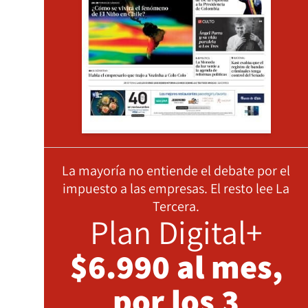
La mayoría no entiende el debate por el
impuesto a las empresas. El resto lee La
Tercera.
Plan Digital+
$6.990 al mes,
por los 3