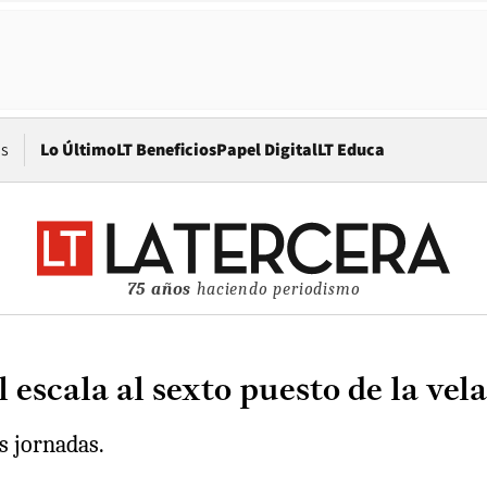
Opens in new window
os
Lo Último
LT Beneficios
Papel Digital
LT Educa
75 años
haciendo periodismo
escala al sexto puesto de la vela
s jornadas.