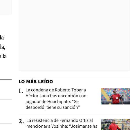
la
da,
 la
LO MÁS LEÍDO
La condena de Roberto Tobar a
1
.
Héctor Jona tras encontrón con
jugador de Huachipato: “Se
desbordó; tiene su sanción”
La resistencia de Fernando Ortiz al
2
.
mencionar a Vozinha: “Josimar se ha