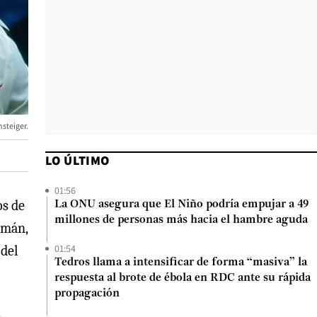
steiger.
LO ÚLTIMO
01:56
os de
La ONU asegura que El Niño podría empujar a 49
millones de personas más hacia el hambre aguda
emán,
01:54
 del
Tedros llama a intensificar de forma “masiva” la
respuesta al brote de ébola en RDC ante su rápida
propagación