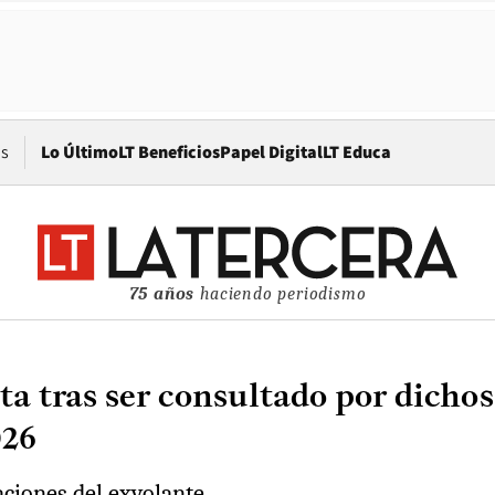
Opens in new window
os
Lo Último
LT Beneficios
Papel Digital
LT Educa
75 años
haciendo periodismo
 tras ser consultado por dichos 
026
aciones del exvolante.