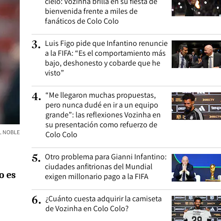
cielo: Vozinha brilla en su fiesta de
bienvenida frente a miles de
fanáticos de Colo Colo
Luis Figo pide que Infantino renuncie
3
.
a la FIFA: “Es el comportamiento más
bajo, deshonesto y cobarde que he
visto”
“Me llegaron muchas propuestas,
4
.
pero nunca dudé en ir a un equipo
grande”: las reflexiones Vozinha en
su presentación como refuerzo de
L NOBLE
Colo Colo
Otro problema para Gianni Infantino:
5
.
ciudades anfitrionas del Mundial
o es
exigen millonario pago a la FIFA
¿Cuánto cuesta adquirir la camiseta
6
.
de Vozinha en Colo Colo?