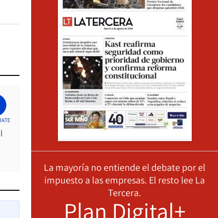
RATE
l
La mayoría no entiende el debate por el
impuesto a las empresas. El resto lee La
Tercera.
Plan Digital+