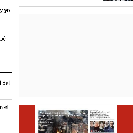
y yo
nsé
l del
n el
Opens i