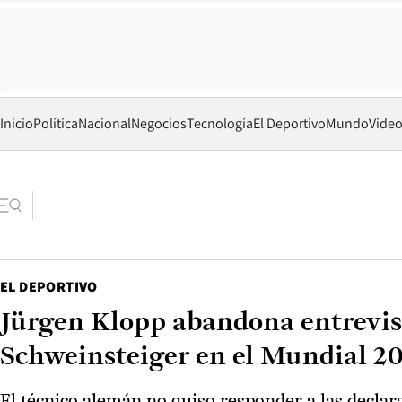
Inicio
Política
Nacional
Negocios
Tecnología
El Deportivo
Mundo
Vide
EL DEPORTIVO
Jürgen Klopp abandona entrevista
Schweinsteiger en el Mundial 2
El técnico alemán no quiso responder a las declar