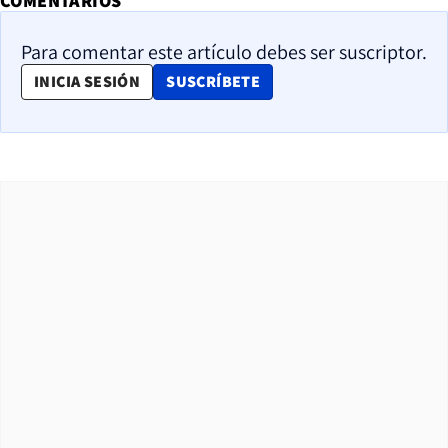
COMENTARIOS
Para comentar este artículo debes ser suscriptor.
OPENS IN NEW WINDOW
INICIA SESIÓN
SUSCRÍBETE