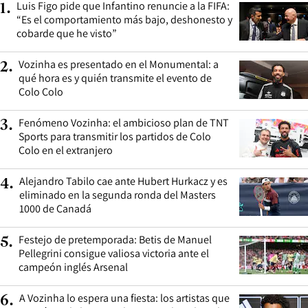
Luis Figo pide que Infantino renuncie a la FIFA:
1
.
“Es el comportamiento más bajo, deshonesto y
cobarde que he visto”
Vozinha es presentado en el Monumental: a
2
.
qué hora es y quién transmite el evento de
Colo Colo
Fenómeno Vozinha: el ambicioso plan de TNT
3
.
Sports para transmitir los partidos de Colo
Colo en el extranjero
Alejandro Tabilo cae ante Hubert Hurkacz y es
4
.
eliminado en la segunda ronda del Masters
1000 de Canadá
Festejo de pretemporada: Betis de Manuel
5
.
Pellegrini consigue valiosa victoria ante el
campeón inglés Arsenal
A Vozinha lo espera una fiesta: los artistas que
6
.