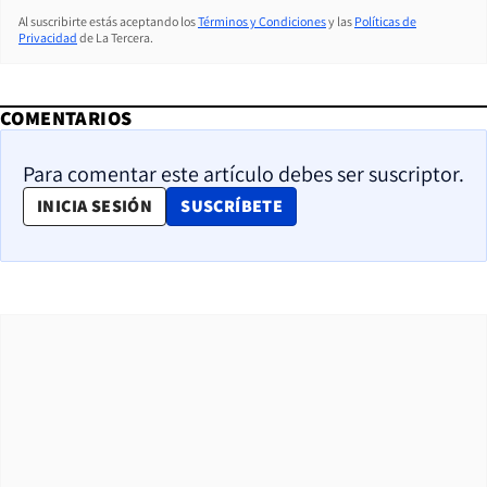
Al suscribirte estás aceptando los
Términos y Condiciones
y las
Políticas de
Privacidad
de La Tercera.
COMENTARIOS
Para comentar este artículo debes ser suscriptor.
OPENS IN NEW WINDOW
INICIA SESIÓN
SUSCRÍBETE