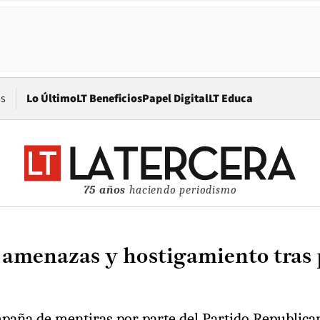
Opens in new window
os
Lo Último
LT Beneficios
Papel Digital
LT Educa
75 años
haciendo periodismo
 amenazas y hostigamiento tras 
mpaña de mentiras por parte del Partido Republica