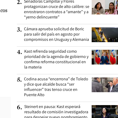
Senadoras Campillai y Flores
2
.
protagonizan cruce de alto calibre: se
icos
enrostraron contratos a “amante” y a
“yerno delincuente”
Cámara aprueba solicitud de Boric
3
.
para salir del país en agosto por
compromisos en Uruguay y Alemania
Kast refrenda seguridad como
4
.
prioridad de la agenda de gobierno y
confirma reforma constitucional en
la materia
Codina acusa “encerrona” de Toledo
5
.
y dice que alcalde busca “ser
influencer” tras tenso cruce en
Puente Alto
Steinert en pausa: Kast esperará
6
.
resultado de comisión investigadora
para despejar nuevo nombramiento