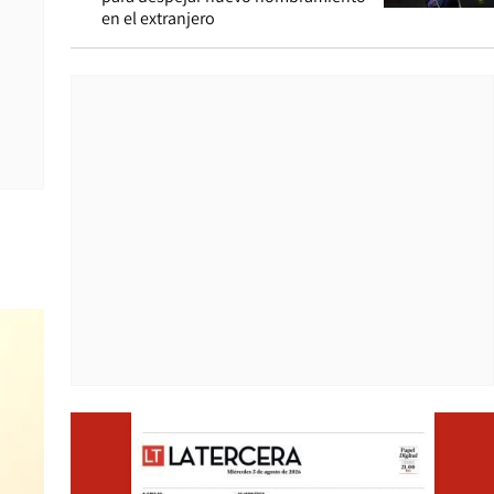
en el extranjero
Opens i