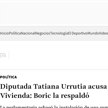
Inicio
Política
Nacional
Negocios
Tecnología
El Deportivo
Mundo
Vide
POLÍTICA
Diputada Tatiana Urrutia acusa
Vivienda: Boric la respaldó
La parlamentaria achacó la instalación de una ca