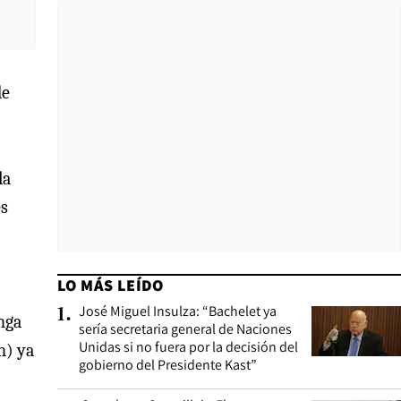
de
la
es
LO MÁS LEÍDO
José Miguel Insulza: “Bachelet ya
1
.
nga
sería secretaria general de Naciones
Unidas si no fuera por la decisión del
n) ya
gobierno del Presidente Kast”