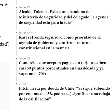
s. A
hace 22 min
Alcalde Toledo: “Existe un abandono del
Ministerio de Seguridad y del delegado, la agenda
de seguridad está para la tele”
hace 32 min
o
Kast refrenda seguridad como prioridad de la
agenda de gobierno y confirma reforma
dad”,
constitucional en la materia
hace 55 min
Comercios que aceptan pagos con tarjetas suben
casi 50 puntos porcentuales en una década y ya
superan el 70%
20:41
Fitch alerta por deuda de Chile: “Si sigue subiendo
por encima de 45% podría (...) significar una rebaja
de la calificación”