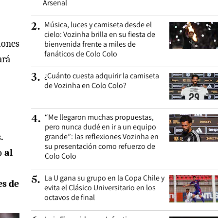
Arsenal
Música, luces y camiseta desde el
2
.
cielo: Vozinha brilla en su fiesta de
iones
bienvenida frente a miles de
fanáticos de Colo Colo
ará
¿Cuánto cuesta adquirir la camiseta
3
.
de Vozinha en Colo Colo?
“Me llegaron muchas propuestas,
4
.
pero nunca dudé en ir a un equipo
.
grande”: las reflexiones Vozinha en
su presentación como refuerzo de
% al
Colo Colo
La U gana su grupo en la Copa Chile y
5
.
es de
evita el Clásico Universitario en los
octavos de final