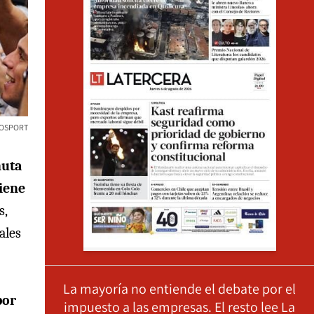
TOSPORT
nuta
tiene
s,
ales
La mayoría no entiende el debate por el
por
impuesto a las empresas. El resto lee La