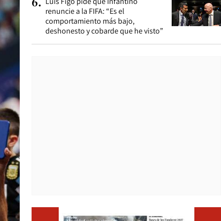
Luis Figo pide que Infantino
6
.
renuncie a la FIFA: “Es el
comportamiento más bajo,
deshonesto y cobarde que he visto”
Opens i