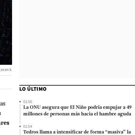
es en X.
LO ÚLTIMO
01:56
las
La ONU asegura que El Niño podría empujar a 49
s
millones de personas más hacia el hambre aguda
ares
01:54
Tedros llama a intensificar de forma “masiva” la