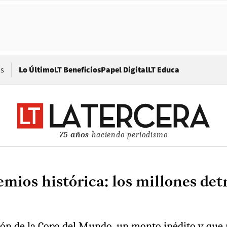
Opens in new window
os
Lo Último
LT Beneficios
Papel Digital
LT Educa
75 años
haciendo periodismo
mios histórica: los millones detr
ición de la Copa del Mundo, un monto inédito y qu