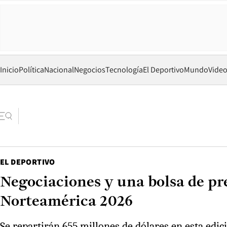
Inicio
Política
Nacional
Negocios
Tecnología
El Deportivo
Mundo
Vide
EL DEPORTIVO
Negociaciones y una bolsa de pre
Norteamérica 2026
Se repartirán 655 millones de dólares en esta ed