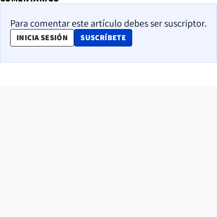
Para comentar este artículo debes ser suscriptor.
OPENS IN NEW WINDOW
INICIA SESIÓN
SUSCRÍBETE