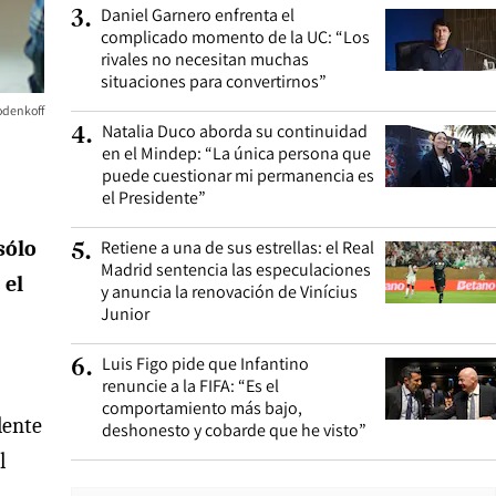
Daniel Garnero enfrenta el
3
.
complicado momento de la UC: “Los
rivales no necesitan muchas
situaciones para convertirnos”
odenkoff
Natalia Duco aborda su continuidad
4
.
en el Mindep: “La única persona que
puede cuestionar mi permanencia es
el Presidente”
Retiene a una de sus estrellas: el Real
sólo
5
.
Madrid sentencia las especulaciones
 el
y anuncia la renovación de Vinícius
Junior
Luis Figo pide que Infantino
6
.
renuncie a la FIFA: “Es el
comportamiento más bajo,
lente
deshonesto y cobarde que he visto”
l