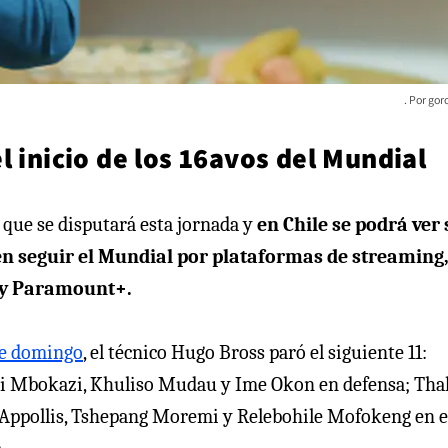
gor
l inicio de los 16avos del Mundial
o que se disputará esta jornada y
en Chile se podrá ver 
en seguir el Mundial por plataformas de streaming,
O y Paramount+.
ste domingo
, el técnico Hugo Bross paró el siguiente 11:
i Mbokazi, Khuliso Mudau y Ime Okon en defensa; Tha
n Appollis, Tshepang Moremi y Relebohile Mofokeng en e