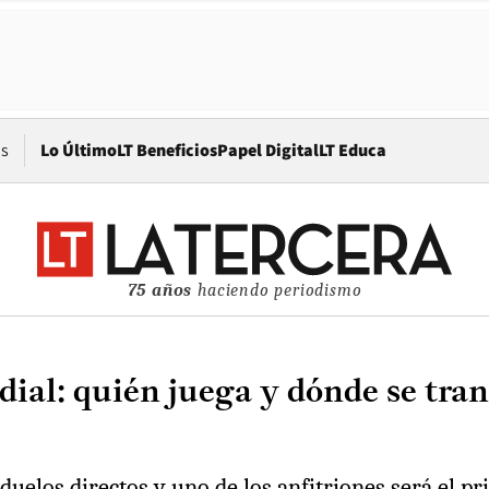
Opens in new window
os
Lo Último
LT Beneficios
Papel Digital
LT Educa
75 años
haciendo periodismo
dial: quién juega y dónde se tran
duelos directos y uno de los anfitriones será el pr