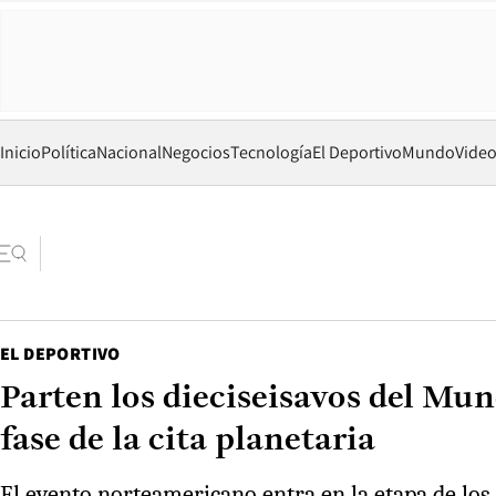
Inicio
Política
Nacional
Negocios
Tecnología
El Deportivo
Mundo
Vide
EL DEPORTIVO
Parten los dieciseisavos del Mun
fase de la cita planetaria
El evento norteamericano entra en la etapa de los 