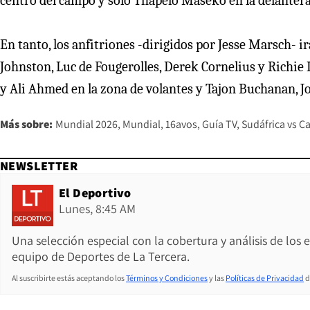
centro del campo y sólo Thapelo Maseko en la delantera
En tanto, los anfitriones -dirigidos por Jesse Marsch- i
Johnston, Luc de Fougerolles, Derek Cornelius y Richie 
y Ali Ahmed en la zona de volantes y Tajon Buchanan, Jo
Más sobre:
Mundial 2026
Mundial
16avos
Guía TV
Sudáfrica vs C
NEWSLETTER
El Deportivo
Lunes, 8:45 AM
Una selección especial con la cobertura y análisis de los
equipo de Deportes de La Tercera.
Al suscribirte estás aceptando los
Términos y Condiciones
y las
Políticas de Privacidad
d