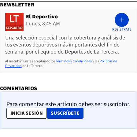
NEWSLETTER
El Deportivo
Lunes, 8:45 AM
REGÍSTRATE
Una selección especial con la cobertura y análisis de
los eventos deportivos más importantes del fin de
semana, por el equipo de Deportes de La Tercera.
Al suscribirte estás aceptando los
Términos y Condiciones
y las
Políticas de
Privacidad
de La Tercera.
COMENTARIOS
Para comentar este artículo debes ser suscriptor.
OPENS IN NEW WINDOW
INICIA SESIÓN
SUSCRÍBETE