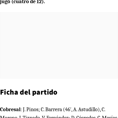
jugó (cuatro de 12).
Ficha del partido
Cobresal
: J. Pinos; C. Barrera (46′, A. Astudillo), C.
Moreno, J. Tiznado, V. Fernández; D. Céspedes, C. Mesías