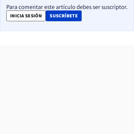
Para comentar este artículo debes ser suscriptor.
OPENS IN NEW WINDOW
INICIA SESIÓN
SUSCRÍBETE