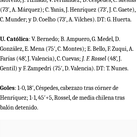
(73′, A. Márquez); C. Yanis, J. Henríquez (73′, J. C. Gaete),
C. Munder; y D. Coelho (73′, A. Vilches). DT: G. Huerta.
U. Católica
: V. Bernedo; B. Ampuero, G. Medel, D.
González, E. Mena (75′, C. Montes); E. Bello, F. Zuqui, A.
Farías (48’, J. Valencia), C. Cuevas;
J. F. Rossel
(48’, J.
Gentil) y F. Zampedri (75′, D. Valencia). DT: T. Nunes.
Goles
: 1-0, 18′, Céspedes, cabezazo tras córner de
Henríquez; 1-1, 45′+5, Rossel, de media chilena tras
balón detenido.