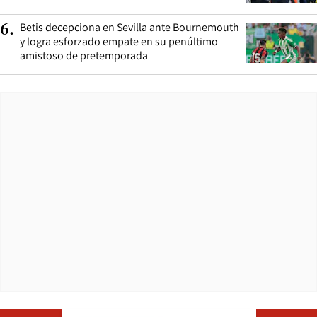
Betis decepciona en Sevilla ante Bournemouth
6
.
y logra esforzado empate en su penúltimo
amistoso de pretemporada
Opens in ne