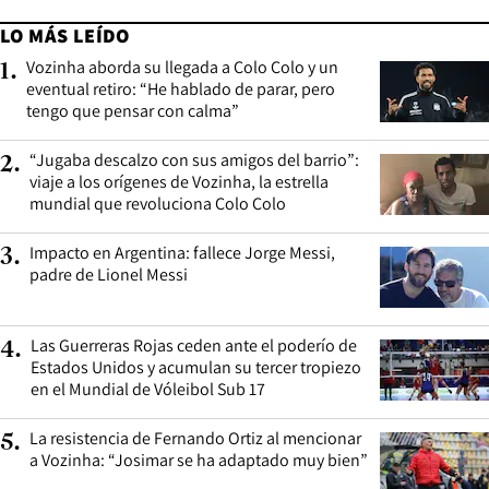
LO MÁS LEÍDO
Vozinha aborda su llegada a Colo Colo y un
1
.
eventual retiro: “He hablado de parar, pero
tengo que pensar con calma”
“Jugaba descalzo con sus amigos del barrio”:
2
.
viaje a los orígenes de Vozinha, la estrella
mundial que revoluciona Colo Colo
Impacto en Argentina: fallece Jorge Messi,
3
.
padre de Lionel Messi
Las Guerreras Rojas ceden ante el poderío de
4
.
Estados Unidos y acumulan su tercer tropiezo
en el Mundial de Vóleibol Sub 17
La resistencia de Fernando Ortiz al mencionar
5
.
a Vozinha: “Josimar se ha adaptado muy bien”