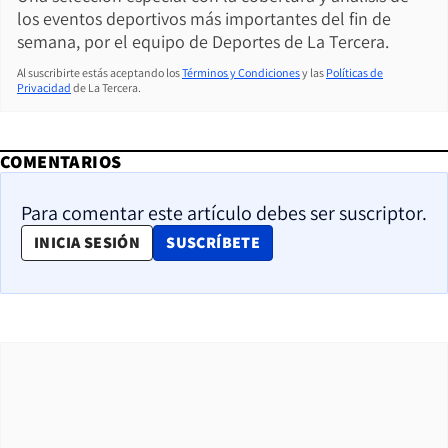
los eventos deportivos más importantes del fin de
semana, por el equipo de Deportes de La Tercera.
Al suscribirte estás aceptando los
Términos y Condiciones
y las
Políticas de
Privacidad
de La Tercera.
COMENTARIOS
Para comentar este artículo debes ser suscriptor.
OPENS IN NEW WINDOW
INICIA SESIÓN
SUSCRÍBETE