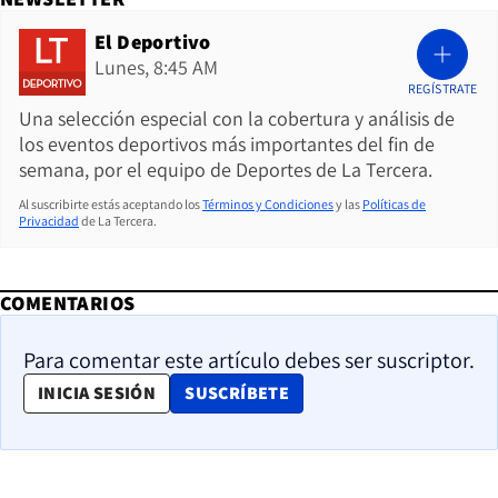
El Deportivo
Lunes, 8:45 AM
REGÍSTRATE
Una selección especial con la cobertura y análisis de
los eventos deportivos más importantes del fin de
semana, por el equipo de Deportes de La Tercera.
Al suscribirte estás aceptando los
Términos y Condiciones
y las
Políticas de
Privacidad
de La Tercera.
COMENTARIOS
Para comentar este artículo debes ser suscriptor.
OPENS IN NEW WINDOW
INICIA SESIÓN
SUSCRÍBETE