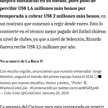
mejora sustancial en su sueldo, pues pasó de
percibir US$ 1,6 millones más bonos por
temporada a cobrar US$ 2 millones más bonos
, en
un contrato que comenzó a regir desde enero. Esto lo
convierte en el técnico mejor pagado del fútbol chileno
a nivel de clubes, ya que a nivel de Selección, Ricardo
Gareca recibe US$ 3,5 millones por año.
𝐍𝐨 𝐬𝐞 𝐦𝐮𝐞𝐯𝐞 𝐝𝐞 𝐋𝐚 𝐑𝐮𝐜𝐚 🤟
Con mucho orgullo, anunciamos que nuestro entrenador Jorge
Almirón, seguirá al mando del primer equipo hasta el 2026 ⚪⚫
Vamos por nuevos desafíos, títulos y éxitos, "Profe" 💪
#VamosColoColo
.
#Centenar100
pic.twitter.com/weWSiEEp48
— Colo-Colo (@ColoColo)
January 29, 2025
La apuesta del Cacique para esta temporada es repetir