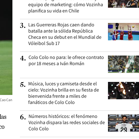
equipo de marketing: cómo Vozinha
planifica su vida en Chile
Las Guerreras Rojas caen dando
3
.
batalla ante la sólida República
Checa en su debut en el Mundial de
Vóleibol Sub 17
Colo Colo no para: le ofrece contrato
4
.
por 18 meses a Iván Román
Música, luces y camiseta desde el
5
.
cielo: Vozinha brilla en su fiesta de
bienvenida frente a miles de
Cao Can
fanáticos de Colo Colo
Números históricos: el fenómeno
las
6
.
Vozinha dispara las redes sociales de
co
Colo Colo