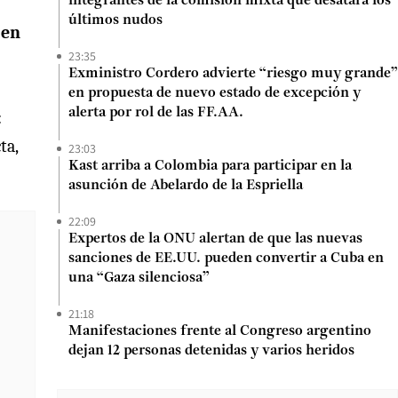
integrantes de la comisión mixta que desatará los
últimos nudos
 en
23:35
Exministro Cordero advierte “riesgo muy grande”
en propuesta de nuevo estado de excepción y
alerta por rol de las FF.AA.
:
ta,
23:03
Kast arriba a Colombia para participar en la
asunción de Abelardo de la Espriella
22:09
Expertos de la ONU alertan de que las nuevas
sanciones de EE.UU. pueden convertir a Cuba en
una “Gaza silenciosa”
21:18
Manifestaciones frente al Congreso argentino
dejan 12 personas detenidas y varios heridos