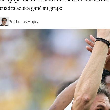
cuadro azteca ganó su grupo.
Por
Lucas Mujica