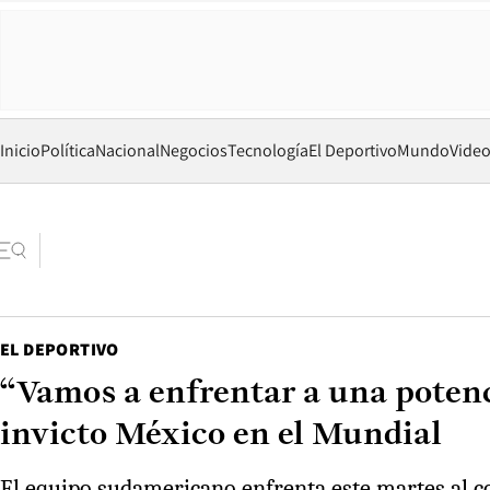
Inicio
Política
Nacional
Negocios
Tecnología
El Deportivo
Mundo
Vide
EL DEPORTIVO
“Vamos a enfrentar a una potenc
invicto México en el Mundial
El equipo sudamericano enfrenta este martes al co