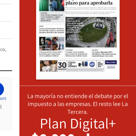
ico
La mayoría no entiende el debate por el
RATE
impuesto a las empresas. El resto lee La
l
Tercera.
Plan Digital+