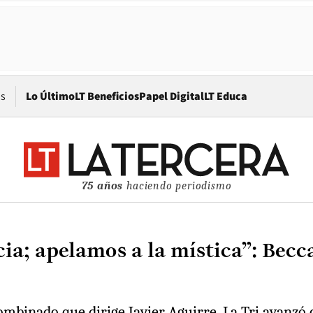
Opens in new window
os
Lo Último
LT Beneficios
Papel Digital
LT Educa
75 años
haciendo periodismo
ia; apelamos a la mística”: Becc
mbinado que dirige Javier Aguirre. La Tri avanzó 