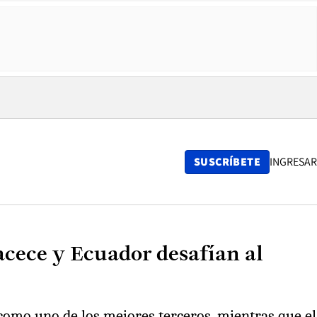
SUSCRÍBETE
INGRESAR
acece y Ecuador desafían al
como uno de los mejores terceros, mientras que el