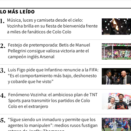
LO MÁS LEÍDO
Música, luces y camiseta desde el cielo:
1
.
Vozinha brilla en su fiesta de bienvenida frente
a miles de fanáticos de Colo Colo
Festejo de pretemporada: Betis de Manuel
2
.
Pellegrini consigue valiosa victoria ante el
campeón inglés Arsenal
Luis Figo pide que Infantino renuncie a la FIFA:
3
.
“Es el comportamiento más bajo, deshonesto
y cobarde que he visto”
Fenómeno Vozinha: el ambicioso plan de TNT
4
.
Sports para transmitir los partidos de Colo
Colo en el extranjero
“Sigue siendo un inmaduro y permite que los
5
.
agentes lo manipulen”: medios rusos fustigan