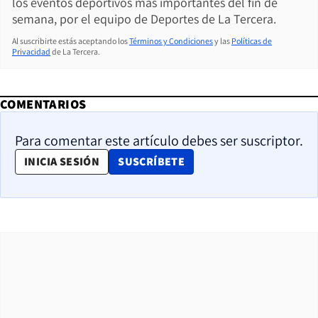
los eventos deportivos más importantes del fin de
semana, por el equipo de Deportes de La Tercera.
Al suscribirte estás aceptando los
Términos y Condiciones
y las
Políticas de
Privacidad
de La Tercera.
COMENTARIOS
Para comentar este artículo debes ser suscriptor.
OPENS IN NEW WINDOW
INICIA SESIÓN
SUSCRÍBETE