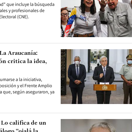
tad" que incluye la búsqueda
ales y profesionales de
lectoral (CNE).
 La Araucanía:
n critica la idea,
marse a la iniciativa,
oposición y el Frente Amplio
a que, según aseguraron, ya
Lo califica de un
álogo “ojalá la