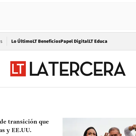
Opens in new window
os
Lo Último
LT Beneficios
Papel Digital
LT Educa
de transición que
as y EE.UU.