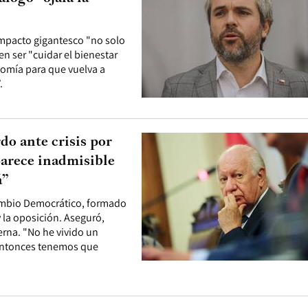
 impacto gigantesco "no solo
en ser "cuidar el bienestar
onomía para que vuelva a
.
do ante crisis por
parece inadmisible
á”
Cambio Democrático, formado
 la oposición. Aseguró,
erna. "No he vivido un
 Entonces tenemos que