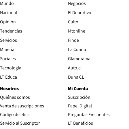
Mundo
Negocios
Nacional
El Deportivo
Opinión
Culto
Tendencias
Mtonline
Servicios
Finde
Opens in new window
Minería
La Cuarta
Opens in new wind
Sociales
Glamorama
Opens in new window
Tecnología
Auto.cl
Opens in new window
LT Educa
Duna CL
Nosotros
Mi Cuenta
Quiénes somos
Suscripción
Opens in new win
Venta de suscripciones
Papel Digital
Opens in new window
Código de etica
Preguntas Frecuentes
Servicio al Suscriptor
LT Beneficios