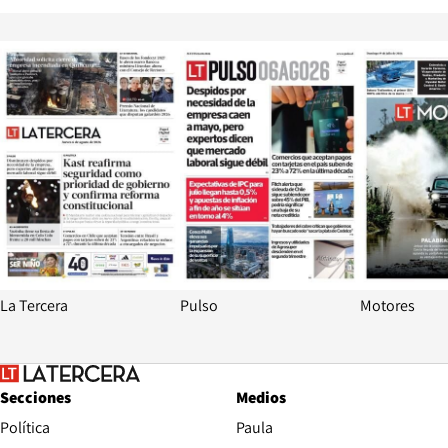
Opens in new window
Opens in ne
La Tercera
Pulso
Motores
Secciones
Medios
Política
Paula