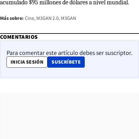
acumulado $95 millones de dólares a nivel mundial.
Más sobre:
Cine
M3GAN 2.0
M3GAN
COMENTARIOS
Para comentar este artículo debes ser suscriptor.
OPENS IN NEW WINDOW
INICIA SESIÓN
SUSCRÍBETE