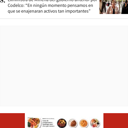
5
.
Codelco: “En ningún momento pensamos en
que se enajenaran activos tan importantes”
Opens in ne