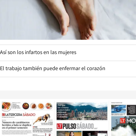
Así son los infartos en las mujeres
El trabajo también puede enfermar el corazón
Opens in new window
Opens in ne