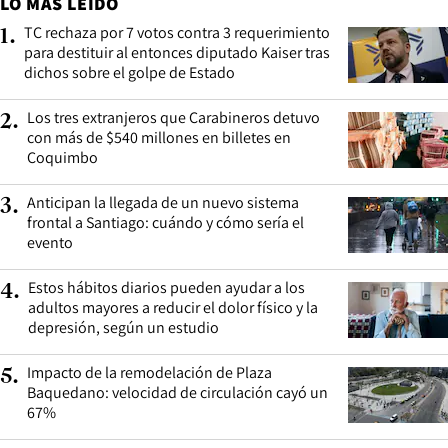
LO MÁS LEÍDO
TC rechaza por 7 votos contra 3 requerimiento
1
.
para destituir al entonces diputado Kaiser tras
dichos sobre el golpe de Estado
Los tres extranjeros que Carabineros detuvo
2
.
con más de $540 millones en billetes en
Coquimbo
Anticipan la llegada de un nuevo sistema
3
.
frontal a Santiago: cuándo y cómo sería el
evento
Estos hábitos diarios pueden ayudar a los
4
.
adultos mayores a reducir el dolor físico y la
depresión, según un estudio
Impacto de la remodelación de Plaza
5
.
Baquedano: velocidad de circulación cayó un
67%