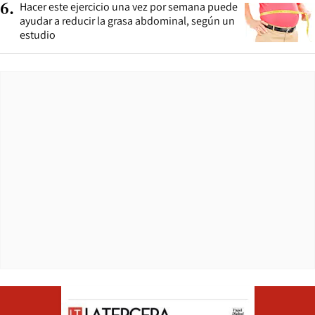
Hacer este ejercicio una vez por semana puede
6
.
ayudar a reducir la grasa abdominal, según un
estudio
Opens in ne