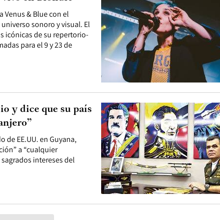
ra Venus & Blue con el
 universo sonoro y visual. El
 icónicas de su repertorio-
madas para el 9 y 23 de
o y dice que su país
anjero”
ado de EE.UU. en Guyana,
ción” a “cualquier
s sagrados intereses del