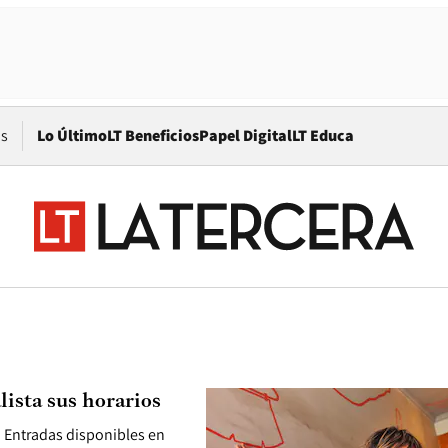
Opens in new window
os
Lo Último
LT Beneficios
Papel Digital
LT Educa
ista sus horarios
. Entradas disponibles en