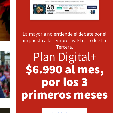
La mayoría no entiende el debate por el
impuesto a las empresas. El resto lee La
Tercera.
Plan Digital+
$6.990 al mes,
por los 3
primeros meses