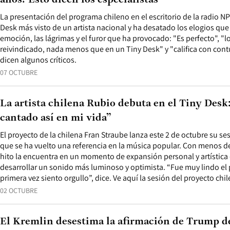
años? Esto dicen los especialistas
La presentación del programa chileno en el escritorio de la radio NP
Desk más visto de un artista nacional y ha desatado los elogios que 
emoción, las lágrimas y el furor que ha provocado: "Es perfecto", "
reivindicado, nada menos que en un Tiny Desk" y "califica con cont
dicen algunos críticos.
07 OCTUBRE
La artista chilena Rubio debuta en el Tiny Desk
cantado así en mi vida”
El proyecto de la chilena Fran Straube lanza este 2 de octubre su se
que se ha vuelto una referencia en la música popular. Con menos d
hito la encuentra en un momento de expansión personal y artística 
desarrollar un sonido más luminoso y optimista. “Fue muy lindo el 
primera vez siento orgullo”, dice. Ve aquí la sesión del proyecto chi
02 OCTUBRE
El Kremlin desestima la afirmación de Trump d