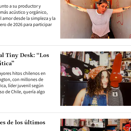
unto a su productor y
 más acústico y orgánico,
l amor desde la simpleza y la
nero de 2026 para participar
al Tiny Desk: “Los
ítica”
yores hitos chilenos en
ington, con millones de
ca, líder juvenil según
so de Chile, quería algo
es de los últimos