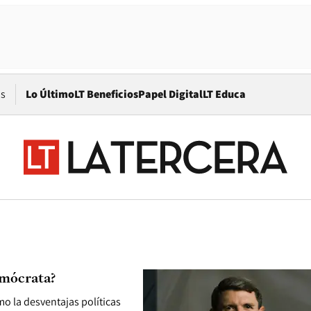
Opens in new window
os
Lo Último
LT Beneficios
Papel Digital
LT Educa
emócrata?
mo la desventajas políticas