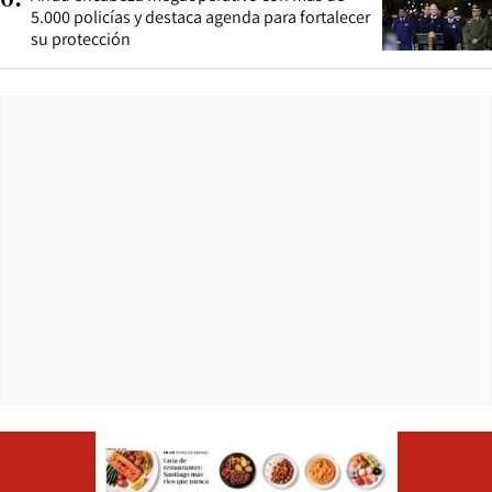
6
.
5.000 policías y destaca agenda para fortalecer
su protección
Opens in ne