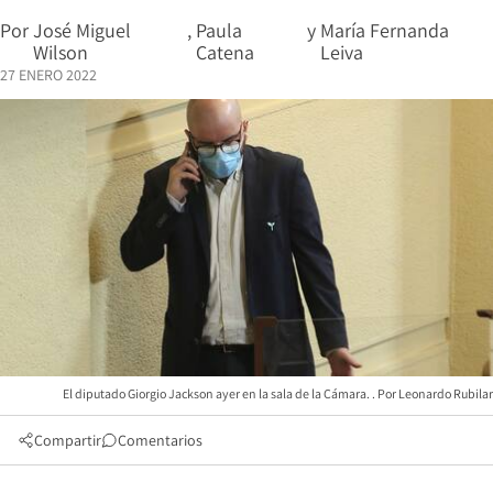
Por
José Miguel
,
Paula
y
María Fernanda
Wilson
Catena
Leiva
27 ENERO 2022
El diputado Giorgio Jackson ayer en la sala de la Cámara.
Leonardo Rubilar
Compartir
Comentarios