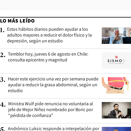
LO MÁS LEÍDO
Estos hábitos diarios pueden ayudar a los
1
.
adultos mayores a reducir el dolor físico y la
depresión, según un estudio
Temblor hoy, jueves 6 de agosto en Chile:
2
.
consulta epicentro y magnitud
Hacer este ejercicio una vez por semana puede
3
.
ayudar a reducir la grasa abdominal, según un
estudio
Ministra Wulf pide renuncia no voluntaria al
4
.
jefe de Mejor Niñez nombrado por Boric por
“pérdida de confianza”
Andrónico Luksic responde a interpelación por
5
.