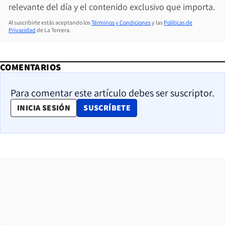
relevante del día y el contenido exclusivo que importa.
Al suscribirte estás aceptando los
Términos y Condiciones
y las
Políticas de
Privacidad
de La Tercera.
COMENTARIOS
Para comentar este artículo debes ser suscriptor.
OPENS IN NEW WINDOW
INICIA SESIÓN
SUSCRÍBETE