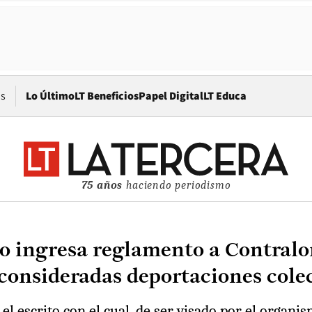
Opens in new window
os
Lo Último
LT Beneficios
Papel Digital
LT Educa
75 años
haciendo periodismo
o ingresa reglamento a Contralor
 consideradas deportaciones cole
 escrito con el cual, de ser visado por el organismo