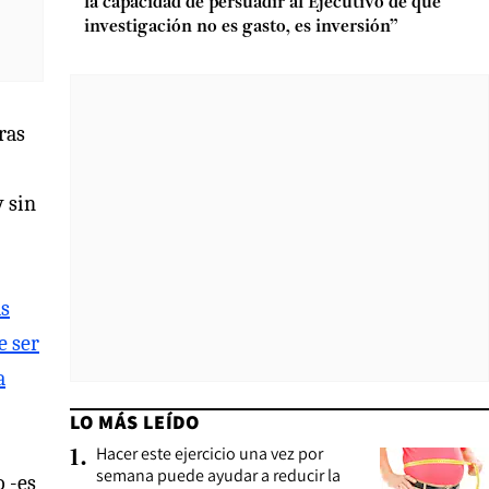
la capacidad de persuadir al Ejecutivo de que
investigación no es gasto, es inversión”
ras
y sin
as
e ser
a
LO MÁS LEÍDO
Hacer este ejercicio una vez por
1
.
semana puede ayudar a reducir la
o -es