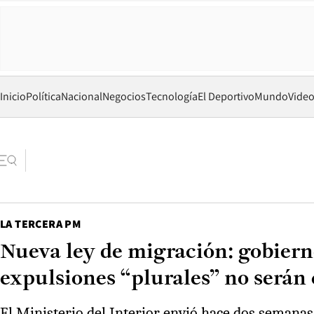
Inicio
Política
Nacional
Negocios
Tecnología
El Deportivo
Mundo
Vide
LA TERCERA PM
Nueva ley de migración: gobiern
expulsiones “plurales” no serán
El Ministerio del Interior envió hace dos semanas el