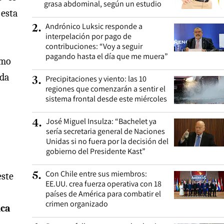
grasa abdominal, según un estudio
 esta
Andrónico Luksic responde a
2
.
interpelación por pago de
contribuciones: “Voy a seguir
pagando hasta el día que me muera”
ómo
ida
Precipitaciones y viento: las 10
3
.
regiones que comenzarán a sentir el
sistema frontal desde este miércoles
José Miguel Insulza: “Bachelet ya
4
.
sería secretaria general de Naciones
Unidas si no fuera por la decisión del
gobierno del Presidente Kast”
Con Chile entre sus miembros:
5
.
este
EE.UU. crea fuerza operativa con 18
países de América para combatir el
crimen organizado
ica