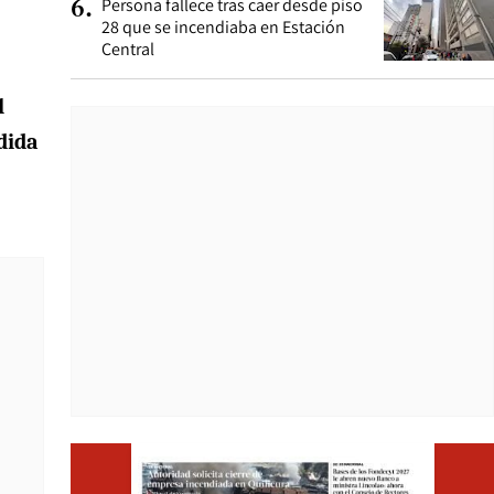
Persona fallece tras caer desde piso
6
.
28 que se incendiaba en Estación
Central
l
dida
Opens i