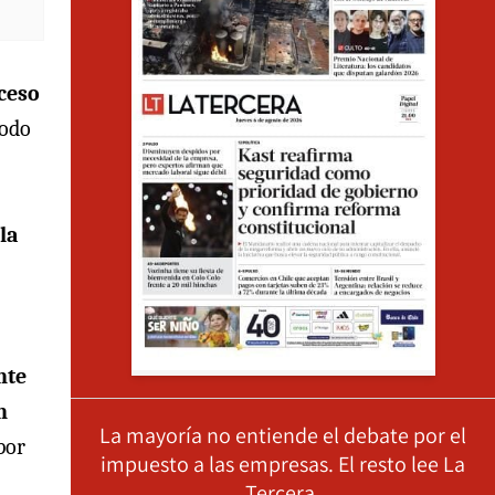
oceso
todo
la
nte
n
La mayoría no entiende el debate por el
por
impuesto a las empresas. El resto lee La
Tercera.