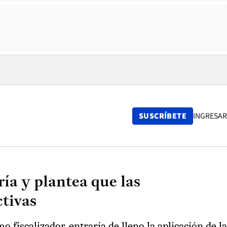
SUSCRÍBETE
INGRESAR
ía y plantea que las
ctivas
 fiscalizador, entraría de lleno la aplicación de la