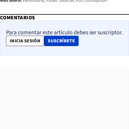
Más sobre:
Defensoría
Poder Judicial
PDI
Concepción
COMENTARIOS
Para comentar este artículo debes ser suscriptor.
OPENS IN NEW WINDOW
INICIA SESIÓN
SUSCRÍBETE