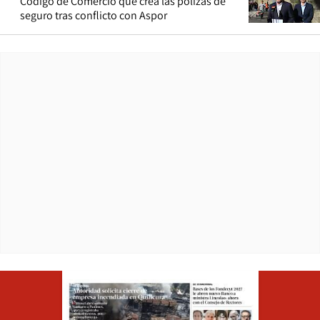
Código de Comercio que crea las pólizas de
seguro tras conflicto con Aspor
Opens in ne