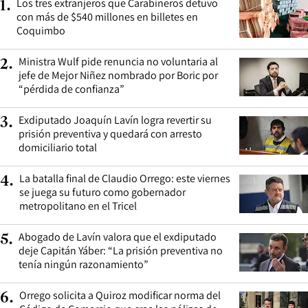
Los tres extranjeros que Carabineros detuvo
1
.
con más de $540 millones en billetes en
Coquimbo
Ministra Wulf pide renuncia no voluntaria al
2
.
jefe de Mejor Niñez nombrado por Boric por
“pérdida de confianza”
Exdiputado Joaquín Lavín logra revertir su
3
.
prisión preventiva y quedará con arresto
domiciliario total
La batalla final de Claudio Orrego: este viernes
4
.
se juega su futuro como gobernador
metropolitano en el Tricel
Abogado de Lavín valora que el exdiputado
5
.
deje Capitán Yáber: “La prisión preventiva no
tenía ningún razonamiento”
Orrego solicita a Quiroz modificar norma del
6
.