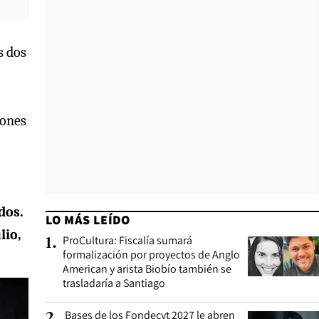
s dos
iones
dos.
LO MÁS LEÍDO
lio,
ProCultura: Fiscalía sumará
1
.
formalización por proyectos de Anglo
American y arista Biobío también se
trasladaría a Santiago
Bases de los Fondecyt 2027 le abren
2
.