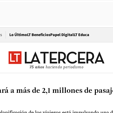
Opens in new window
os
Lo Último
LT Beneficios
Papel Digital
LT Educa
75 años
haciendo periodismo
á a más de 2,1 millones de pasaj
lanificación de los viajeros está impulsando una 