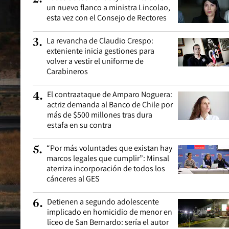
un nuevo flanco a ministra Lincolao,
esta vez con el Consejo de Rectores
La revancha de Claudio Crespo:
3
.
exteniente inicia gestiones para
volver a vestir el uniforme de
Carabineros
El contraataque de Amparo Noguera:
4
.
actriz demanda al Banco de Chile por
más de $500 millones tras dura
estafa en su contra
“Por más voluntades que existan hay
5
.
marcos legales que cumplir”: Minsal
aterriza incorporación de todos los
cánceres al GES
Detienen a segundo adolescente
6
.
implicado en homicidio de menor en
liceo de San Bernardo: sería el autor