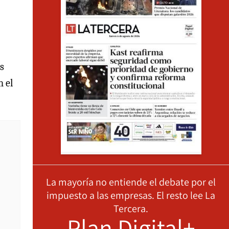
s
n el
La mayoría no entiende el debate por el
impuesto a las empresas. El resto lee La
Tercera.
Plan Digital+