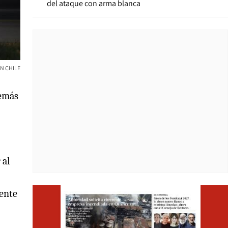
del ataque con arma blanca
ON CHILE
demás
 al
Opens i
rente