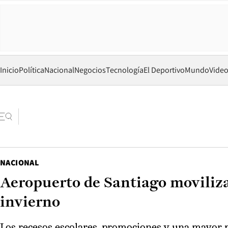
Inicio
Política
Nacional
Negocios
Tecnología
El Deportivo
Mundo
Vide
NACIONAL
Aeropuerto de Santiago movilizar
invierno
Los recesos escolares, promociones y una mayor p