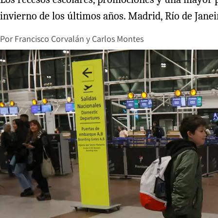
invierno de los últimos años. Madrid, Río de Janei
Por
Francisco Corvalán
y
Carlos Montes